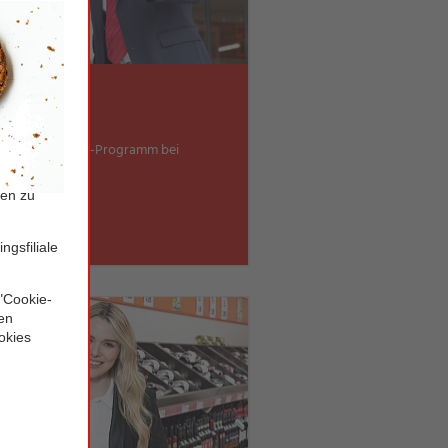
ementnachwuchs-Programm bei
Karriere.