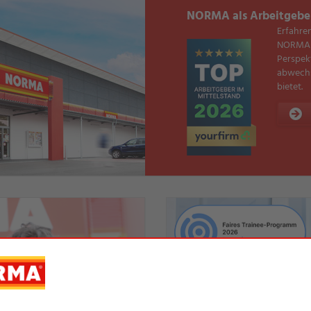
NORMA als Arbeitgebe
Erfahren
NORMA z
Perspek
abwechs
bietet.