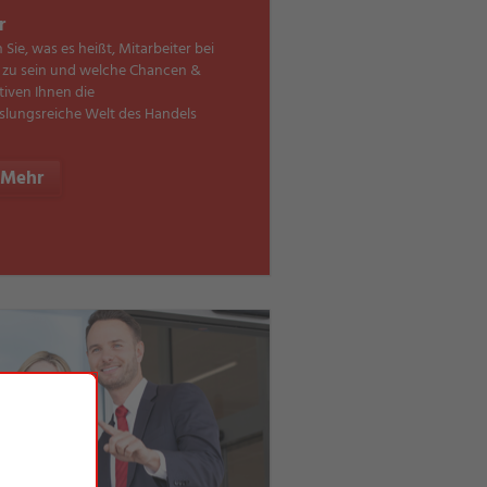
r
 Sie, was es heißt, Mitarbeiter bei
u sein und welche Chancen &
tiven Ihnen die
lungsreiche Welt des Handels
Mehr