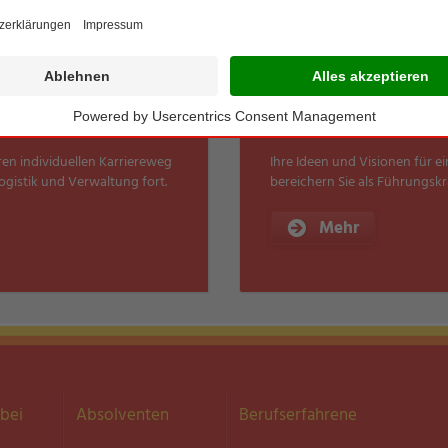
Führungskräf
n individuellen Karriereweg
Ihre Ideen und Visionen für 
ogistik und Verwaltung fort.
bereichern Sie als Führungsk
Mehr
bei
Absolventen
Berufserfahrene