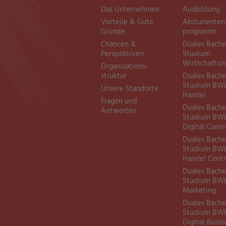
Das Unternehmen
Ausbildung
Vorteile & Gute
Abiturienten
Gründe
programm
Chancen &
Duales Bache
Perspektiven
Studium
Wirtschaftsi
Organisations­
struktur
Duales Bache
Studium BW
Unsere Standorte
Handel
Fragen und
Duales Bache
Antworten
Studium BW
Digital Com
Duales Bache
Studium BW
Handel Contr
Duales Bache
Studium BW
Marketing
Duales Bache
Studium BW
Digital-Busin