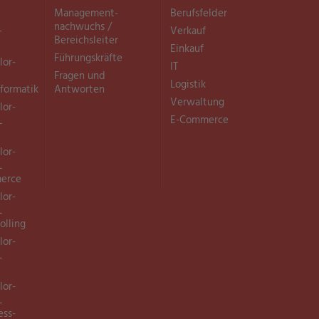
Management­
Berufsfelder
nachwuchs /
­
Verkauf
Bereichsleiter
Einkauf
Führungskräfte
lor-
IT
Fragen und
Logistik
nformatik
Antworten
Verwaltung
lor-
E-Commerce
L
lor-
L
merce
lor-
L
olling
lor-
L
lor-
L
ess-