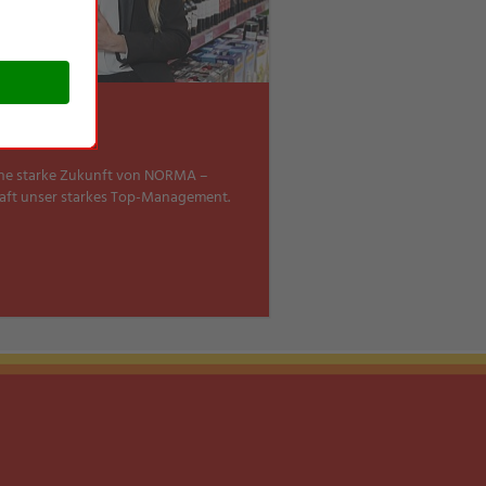
te
eine starke Zukunft von NORMA –
raft unser starkes Top-Management.