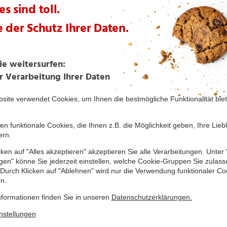
i NORMA
Absolventen
lsfachwirt – entdecken Sie
Starten Sie mit dem Manag
en bei NORMA.
NORMA als Bereichsleiter Ihre 
Mehr