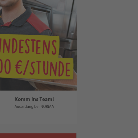
Komm ins Team!
Umstieg, Einstieg,
Aufstieg
Ausbildung bei NORMA
Für Berufserfahrene