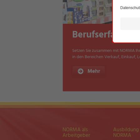
Berufserfahrene
Setzen Sie zusammen mit NORMA Ihre
in den Bereichen Verkauf, Einkauf, L
Mehr
NORMA als
Ausbildung 
Arbeitgeber
NORMA