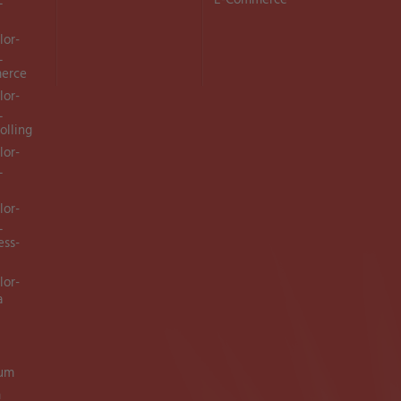
E-Commerce
L
lor-
L
merce
lor-
L
olling
lor-
L
lor-
L
ess-
lor-
a
ium
m