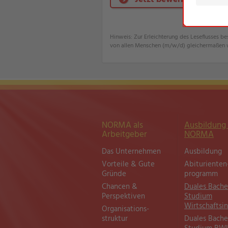
Hinweis: Zur Erleichterung des Leseflusses 
von allen Menschen (m/w/d) gleichermaßen 
NORMA als
Ausbildung 
Arbeitgeber
NORMA
Das Unternehmen
Ausbildung
Vorteile & Gute
Abiturienten
Gründe
programm
Chancen &
Duales Bache
Perspektiven
Studium
Wirtschaftsi
Organisations­
struktur
Duales Bache