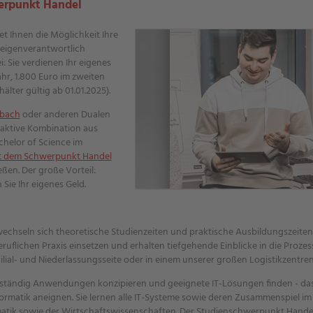
werpunkt Handel
 Ihnen die Möglichkeit Ihre
 eigenverantwortlich
: Sie verdienen Ihr eigenes
ahr, 1.800 Euro im zweiten
älter gültig ab 01.01.2025).
bach
oder anderen Dualen
raktive Kombination aus
chelor of Science im
it dem Schwerpunkt Handel
en. Der große Vorteil:
Sie Ihr eigenes Geld.
echseln sich theoretische Studienzeiten und praktische Ausbildungszeiten 
ruflichen Praxis einsetzen und erhalten tiefgehende Einblicke in die Proze
ial- und Niederlassungsseite oder in einem unserer großen Logistikzentren
enständig Anwendungen konzipieren und geeignete IT-Lösungen finden - das
formatik aneignen. Sie lernen alle IT-Systeme sowie deren Zusammenspiel 
atik sowie der Wirtschaftswissenschaften. Der Studienschwerpunkt Handel f