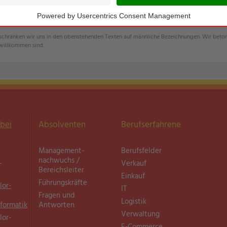
beschränken wir uns in den obenstehenden Texten auf männliche Bezeichnungen. Wir bet
willkommen sind.
bei
Absolventen
Berufserfahrene
Management­
Berufsfelder
nachwuchs /
­
Verkauf
Bereichsleiter
Einkauf
Führungskräfte
lor-
IT
Fragen und
Logistik
nformatik
Antworten
Verwaltung
lor-