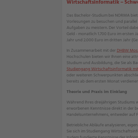
Wirtschaftsinformatik – Sch
Das Bachelor-Studium bei NORMA bietet
Vorlesungen zu besuchen und parallel
Aufgaben zu meistern. Der Vorteil dabei
Geld - monatlich 1.700 Euro im ersten J
Jahr und 2.000 Euro im dritten Jahr (Geh
In Zusammenarbeit mit der
DHBW Mos
Hochschulen bieten wir Ihnen eine att
Studium und Ausbildung, die Sie als Ba
Studiengang Wirtschaftsinformatik m
oder weiteren Schwerpunkten abschließ
bereits ab dem ersten Monat verdienen 
Theorie und Praxis im Einklang
Während Ihres dreijährigen Studiums w
erworbenen Kenntnisse direkt in der be
Handelsunternehmens, entweder auf Fil
Betriebliche Abläufe analysieren, eig
Sie sich im Studiengang Wirtschaftsin
zudem fundierte Kenntnisse der Inform