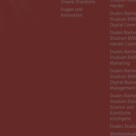
Studium BW
Unsere Standorte
Handel
Fragen und
Duales Bache
Antworten
Studium BW
Digital Com
Duales Bache
Studium BW
Handel Contr
Duales Bache
Studium BW
Marketing
Duales Bache
Studium BW
Digital-Busin
Management
Duales Bache
Studium Dat
Science und
Künstliche
Intelligenz
Duales Stud
Werkstudiu