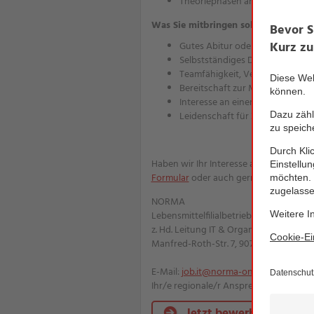
Theoriephasen am Campus Mos
Was Sie mitbringen sollten
Gutes Abitur oder Fachabitur
Selbstständiges Denken und Han
Teamfähigkeit, Verantwortungsb
Bereitschaft zur Mobilität
Interesse an einer schnelllebig
Leidenschaft für Zahlen und w
Haben wir Ihr Interesse an einer Top
Formular
oder auch gerne per E-Mail od
NORMA
Lebensmittelfilialbetrieb Stiftung & Co.
z. Hd. Leitung IT & Organisation
Manfred-Roth-Str. 7, 90766 Fürth
E-Mail:
job.it@norma-online.de
Ihr/e regionale/r Ansprechpartner/in se
Jetzt bewerben!