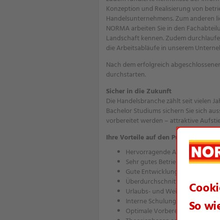
Konzeption und Realisierung von betri
Handelsunternehmens. Zum anderen lie
NORMA arbeiten Sie in den Fachabteilu
Landschaft kennen. Zudem durchlaufen Si
die Arbeitsabläufe in unserem Untern
Nach dem erfolgreich abgeschlossenen 
durchstarten.
Sicher in die Zukunft
Die Handelsbranche zählt seit vielen J
Bachelor Studiums sichern Sie sich au
vorbereitet werden – attraktive Aufsti
Ihre Vorteile auf den Punkt gebracht
Hervorragende Ausbildung auf 
Sehr gutes Betriebsklima in ei
Gute Entwicklungsmöglichkeit
Überdurchschnittliche monatliche 
Urlaubs- und Weihnachtsgeld
Interne Schulungen und fachku
Optimale Vorbereitung und Ein