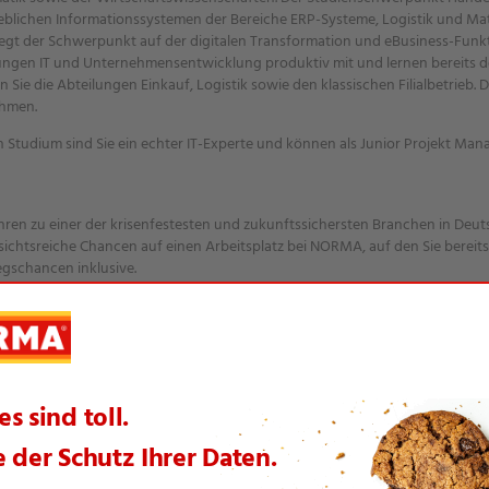
eblichen Informationssystemen der Bereiche ERP-Systeme, Logistik und Mate
gt der Schwerpunkt auf der digitalen Transformation und eBusiness-Funk
ngen IT und Unternehmensentwicklung produktiv mit und lernen bereits de
e die Abteilungen Einkauf, Logistik sowie den klassischen Filialbetrieb. Da
ehmen.
Studium sind Sie ein echter IT-Experte und können als Junior Projekt Ma
ahren zu einer der krisenfestesten und zukunftssichersten Branchen in Deu
ssichtsreiche Chancen auf einen Arbeitsplatz bei NORMA, auf den Sie bereit
egschancen inklusive.
hohem Niveau und modernste Arbeitsplätze
nem hochmotivierten Team
en nach dem Studium
Vergütung: 1. Jahr 1.700 Euro, 2. Jahr 1.800 Euro, 3. Jahr 2.000 Euro (Gehält
ndige Betreuung
arbeitung auf zukünftige Aufgaben