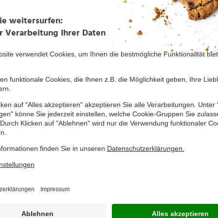
bach
deln, hohe Lern- und Leistungsbereitschaft
ewusstsein, Belastbarkeit
en Handelswelt
irtschaftliche Zusammenhänge
-Karriere geweckt? Dann senden Sie uns Ihre vollständigen Bewerbungsunt
er postalisch.
 KG
tzt sich direkt mit Ihnen in Verbindung.