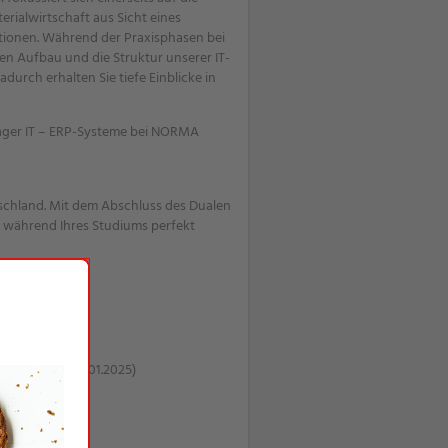
rialwirtschaft aus Sicht eines
tionen. Während der Praxisphasen bei
n Aufbau und die Struktur unserer IT-
durch erhalten Sie tiefe Einblicke in
nager IT – ERP-Systeme bei NORMA
tschland. Mit dem Abschluss des Dualen
s während Ihres Studiums perfekt
er gültig ab 01.01.2025)