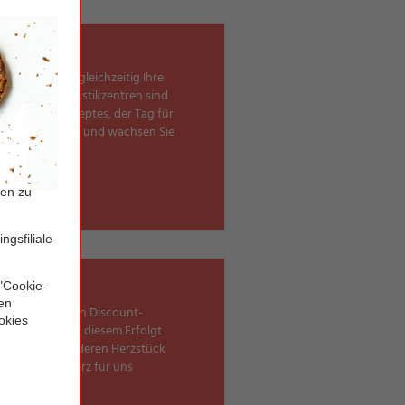
Produkte und gleichzeitig Ihre
effizienten Logistikzentren sind
RMA-Erfolgsrezeptes, der Tag für
e ein Teil davon und wachsen Sie
es der führenden Discount-
r Schlüssel zu diesem Erfolgt
en Organisation, deren Herzstück
auch Sie Ihr Herz für uns