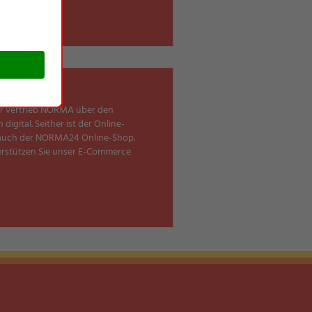
ter vertrieb NORMA über den
ital. Seither ist der Online-
 auch der NORMA24 Online-Shop.
erstützen Sie unser E-Commerce