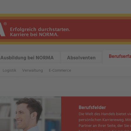
Berufserf
Ausbildung bei NORMA
Absolventen
Logistik
Verwaltung
E-Commerce
Berufsfelder
Die Welt des Handels bietet vi
persönlichen Karriereweg. Mi
Partner an Ihrer Seite, der Sie