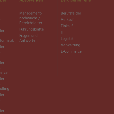
bei
Absolventen
Berufserfahrene
Management­
Berufsfelder
nachwuchs /
­
Verkauf
Bereichsleiter
Einkauf
Führungskräfte
lor-
IT
Fragen und
Logistik
nformatik
Antworten
Verwaltung
lor-
E-Commerce
L
lor-
L
merce
lor-
L
olling
lor-
L
lor-