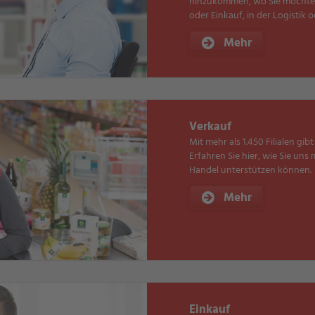
hinzukommen, wo Sie möchten
oder Einkauf, in der Logistik 
Mehr
Verkauf
Mit mehr als 1.450 Filialen gi
Erfahren Sie hier, wie Sie uns
Handel unterstützen können.
Mehr
Einkauf