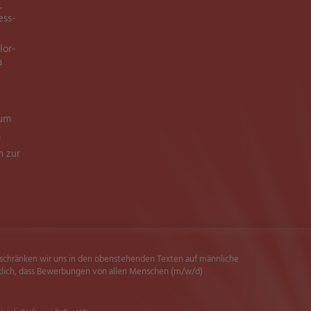
L
ess-
lor-
a
ium
m
n zur
beschränken wir uns in den obenstehenden Texten auf männliche
klich, dass Bewerbungen von allen Menschen (m/w/d)