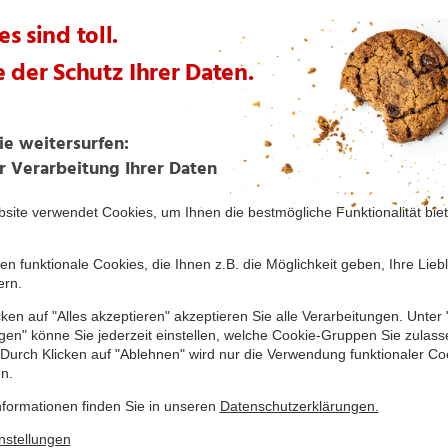
Logistik
Setzen Sie mit NORMA unsere 
Karriere in Bewegung. Unsere 
ein fester Bestandteil des NO
Tag weiter wächst. Werden Si
mit Ihren Aufgaben.
Mehr
Verwaltung
Seit 60 Jahren ist NORMA ein
Unternehmen Deutschlands. De
liegt in einer klar gegliedert
unsere Verwaltung ist. Lassen 
schlagen.