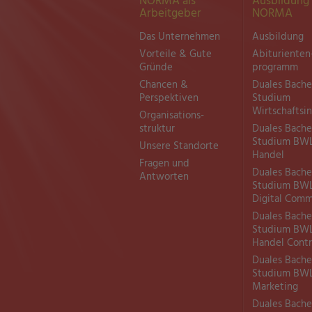
NORMA als
Ausbildung 
Arbeitgeber
NORMA
Das Unternehmen
Ausbildung
Vorteile & Gute
Abiturienten
Gründe
programm
Chancen &
Duales Bache
Perspektiven
Studium
Wirtschaftsi
Organisations­
struktur
Duales Bache
Studium BW
Unsere Standorte
Handel
Fragen und
Duales Bache
Antworten
Studium BW
Digital Com
Duales Bache
Studium BW
Handel Contr
Duales Bache
Studium BW
Marketing
Duales Bache