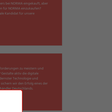
fters bei NORMA eingekauft, aber
len für NORMA einzukaufen?
eale Kandidat für unsere
sforderungen zu meistern und
estalte aktiv die digitale
ernster Technologie und
ichern wir den Erfolg eines der
händler Deutschlands.