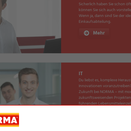
Sicherlich haben Sie schon ö
können Sie sich auch vorstel
Wenn ja, dann sind Sie der id
Einkaufsabteilung.
Mehr
IT
Du liebst es, komplexe Herau
Innovationen voranzutreiben? G
Zukunft bei NORMA – mit mod
zukunftsweisenden Projekten s
führenden Lebensmitteleinzel
Mehr