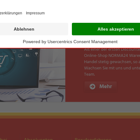
Mehr
E-Commerce
Als einer der ersten Discoun
Online-Shop NORMA24 Waren dig
Handel stetig gewachsen, so
Wachsen Sie mit uns und unt
Team.
Mehr